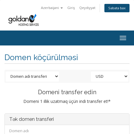
Azerbaijani
Giriş
Qeydiyyat
Səbətə bax
Togg
navig
Domen köçürülməsi
Domeni transfer edin
Domeni 1 illik uzatmaq üçün indi transfer et!*
Tək domen transferi
Domen adı