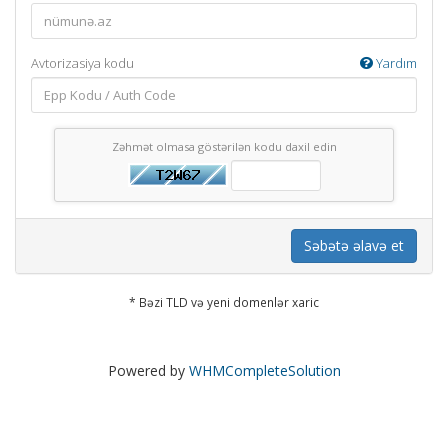
Avtorizasiya kodu
Yardım
Zəhmət olmasa göstərilən kodu daxil edin
Səbətə əlavə et
* Bəzi TLD və yeni domenlər xaric
Powered by
WHMCompleteSolution